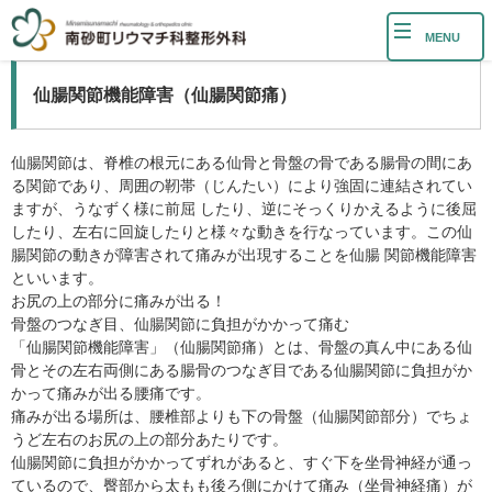
MENU
仙腸関節機能障害（仙腸関節痛）
仙腸関節は、脊椎の根元にある仙骨と骨盤の骨である腸骨の間にあ
る関節であり、周囲の靭帯（じんたい）により強固に連結されてい
ますが、うなずく様に前屈 したり、逆にそっくりかえるように後屈
したり、左右に回旋したりと様々な動きを行なっています。この仙
腸関節の動きが障害されて痛みが出現することを仙腸 関節機能障害
といいます。
お尻の上の部分に痛みが出る！
骨盤のつなぎ目、仙腸関節に負担がかかって痛む
「仙腸関節機能障害」（仙腸関節痛）とは、骨盤の真ん中にある仙
骨とその左右両側にある腸骨のつなぎ目である仙腸関節に負担がか
かって痛みが出る腰痛です。
痛みが出る場所は、腰椎部よりも下の骨盤（仙腸関節部分）でちょ
うど左右のお尻の上の部分あたりです。
仙腸関節に負担がかかってずれがあると、すぐ下を坐骨神経が通っ
ているので、臀部から太もも後ろ側にかけて痛み（坐骨神経痛）が