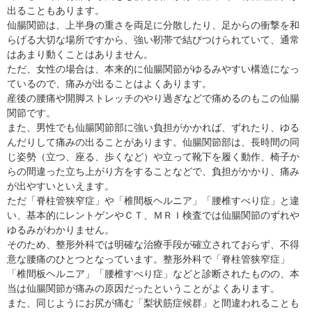
出ることもあります。
仙腸関節は、上半身の重さを両足に分散したり、足からの衝撃を和
らげる大切な場所ですから、強い靭帯で結びつけられていて、通常
はあまり動くことはありません。
ただ、女性の場合は、本来的に仙腸関節がゆるみやすい構造になっ
ているので、痛みが出ることはよくあります。
産後の腰痛や開脚ストレッチのやり過ぎなどで痛めるのもこの仙腸
関節です。
また、男性でも仙腸関節部に強い負担がかかれば、ずれたり、ゆる
んだりして痛みの出ることがあります。仙腸関節部は、長時間の同
じ姿勢（立つ、座る、歩くなど）や立って靴下を履く動作、椅子か
らの間違った立ち上がり方をすることなどで、負担がかかり、痛み
が出やすいといえます。
ただ「脊柱管狭窄症」や「椎間板ヘルニア」「腰椎すべり症」と違
い、基本的にレントゲンやＣＴ、ＭＲＩ検査では仙腸関節のずれや
ゆるみがわかりません。
そのため、整形外科では明確な治療手段が確立されておらず、不得
意な腰痛のひとつとなっています。整形外科で「脊柱管狭窄症」
「椎間板ヘルニア」「腰椎すべり症」などと診断されたものの、本
当は仙腸関節が痛みの原因だったということがよくあります。
また、同じようにお尻が痛む「梨状筋症候群」と間違われることも