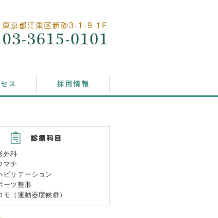
クセス
採用情報
形外科
ウマチ
ハビリテーション
ポーツ整形
コモ（運動器症候群）