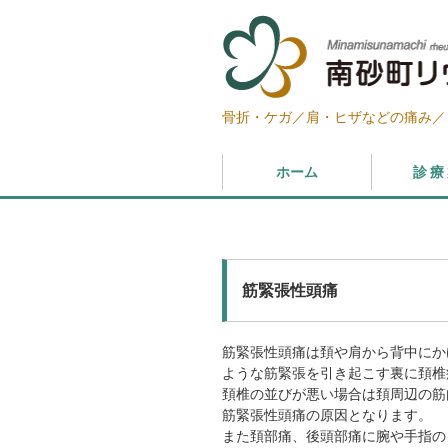
骨折・ケガ／肩・ヒザなどの痛み／
ホーム
診療
筋緊張性頭痛
筋緊張性頭痛は頚や肩から背中にか
ような筋緊張を引き起こす裏に頚椎
頚椎の並びが悪い場合は頚周辺の筋
筋緊張性頭痛の原因となります。
また頚部痛、後頭部痛に腕や手指の