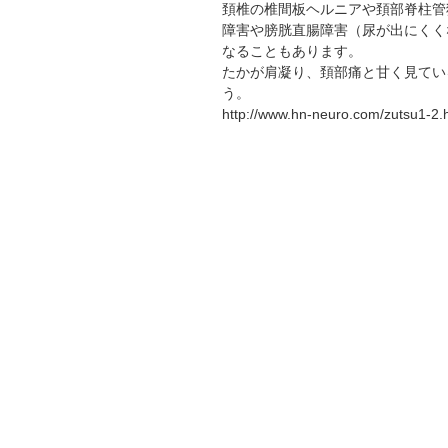
頚椎の椎間板ヘルニアや頚部脊柱管
障害や膀胱直腸障害（尿が出にくく
なることもあります。
たかが肩凝り、頚部痛と甘く見てい
う。
http://www.hn-neuro.com/zutsu1-2.