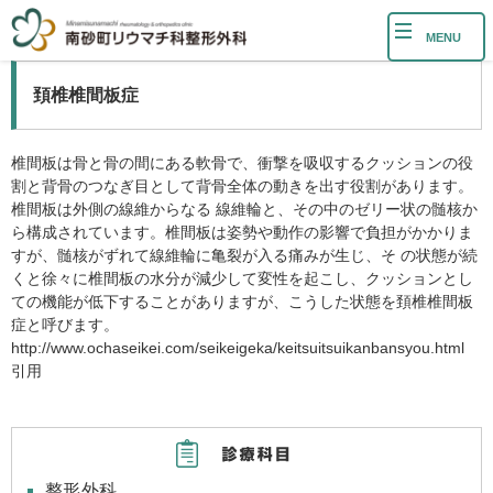
MENU
頚椎椎間板症
椎間板は骨と骨の間にある軟骨で、衝撃を吸収するクッションの役
割と背骨のつなぎ目として背骨全体の動きを出す役割があります。
椎間板は外側の線維からなる 線維輪と、その中のゼリー状の髄核か
ら構成されています。椎間板は姿勢や動作の影響で負担がかかりま
すが、髄核がずれて線維輪に亀裂が入る痛みが生じ、そ の状態が続
くと徐々に椎間板の水分が減少して変性を起こし、クッションとし
ての機能が低下することがありますが、こうした状態を頚椎椎間板
症と呼びます。
http://www.ochaseikei.com/seikeigeka/keitsuitsuikanbansyou.html
引用
整形外科