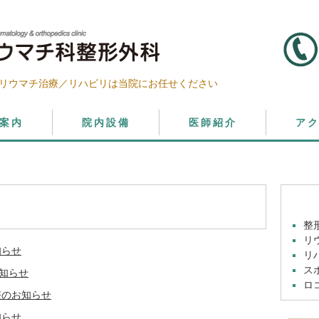
リウマチ治療／リハビリは当院にお任せください
案内
院内設備
医師紹介
ア
整
リ
知らせ
リ
ス
知らせ
ロ
療のお知らせ
知らせ